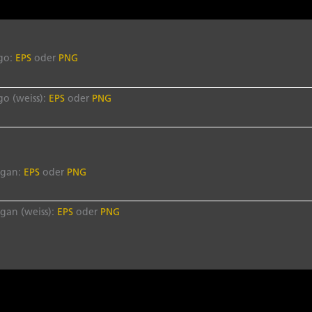
go:
EPS
oder
PNG
o (weiss):
EPS
oder
PNG
ogan:
EPS
oder
PNG
gan (weiss):
EPS
oder
PNG