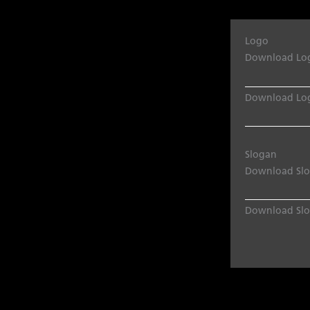
Logo
Download Lo
Download Log
Slogan
Download Sl
Download Slo