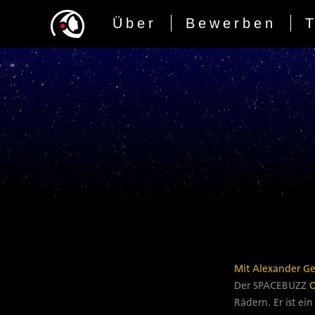
Zum
Über
Bewerben
Inhalt
springen
Mit Alexander Ge
Der SPACEBUZZ
Rädern. Er ist e