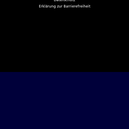
Datenschutz
Er­klä­rung zur Bar­rie­re­frei­heit